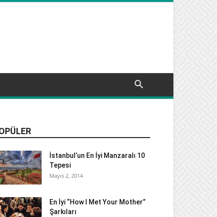
OPÜLER
İstanbul’un En İyi Manzaralı 10
Tepesi
Mayıs 2, 2014
En İyi “How I Met Your Mother”
Şarkıları