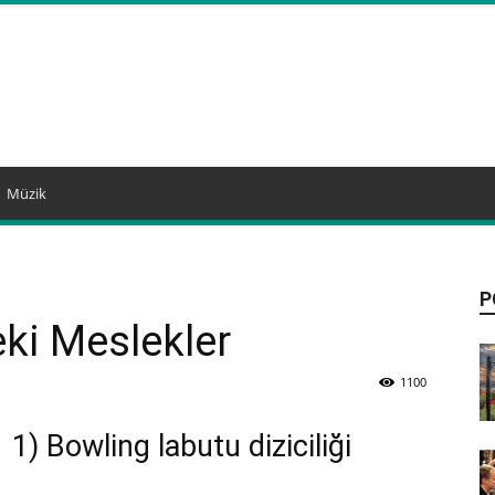
Müzik
P
ki Meslekler
1100
1) Bowling labutu diziciliği