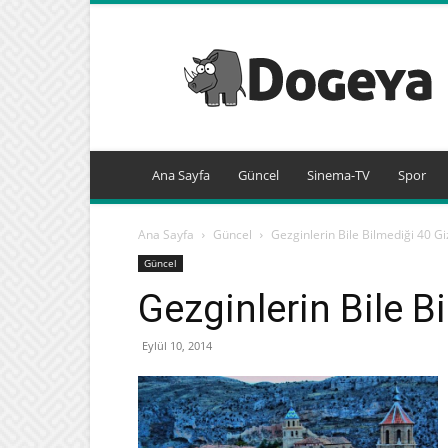
Dogeya.com
Ana Sayfa
Güncel
Sinema-TV
Spor
Ana Sayfa
Güncel
Gezginlerin Bile Bilmediği 40 G
Güncel
Gezginlerin Bile B
Eylül 10, 2014