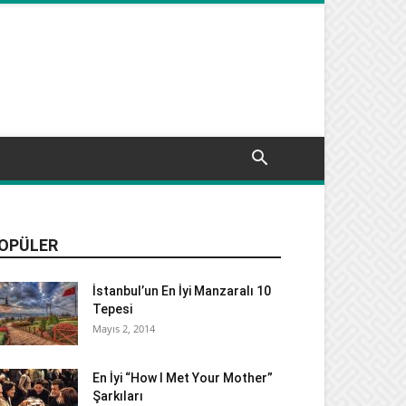
OPÜLER
İstanbul’un En İyi Manzaralı 10
Tepesi
Mayıs 2, 2014
En İyi “How I Met Your Mother”
Şarkıları