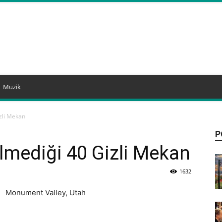
Müzik
izli Mekan
P
ilmediği 40 Gizli Mekan
1632
Monument Valley, Utah