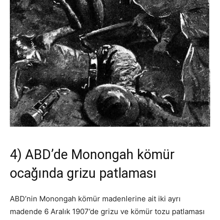
4) ABD’de Monongah kömür
ocağında grizu patlaması
ABD’nin Monongah kömür madenlerine ait iki ayrı
madende 6 Aralık 1907’de grizu ve kömür tozu patlaması