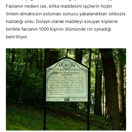
Facianın nedeni ise, silika maddesini işçilerin hiçbir
önlem almaksızın soluması sonucu yakalandıkları silikozis
hastalığı oldu. Dolaylı olarak maddeyi soluyan kişilerle
birlikte facianın 1000 kişinin ölümünde rol oynadığı
belirtiliyor.