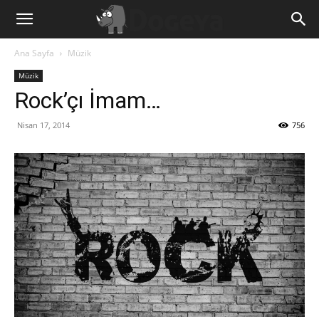
Ana Sayfa
Müzik
Müzik
Rock’çı İmam…
Nisan 17, 2014
756