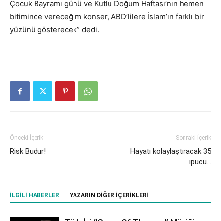
Çocuk Bayramı günü ve Kutlu Doğum Haftası’nın hemen
bitiminde vereceğim konser, ABD’lilere İslam’ın farklı bir
yüzünü gösterecek” dedi.
Önceki İçerik
Sonraki İçerik
Risk Budur!
Hayatı kolaylaştıracak 35
ipucu…
İLGILI HABERLER
YAZARIN DIĞER İÇERIKLERI