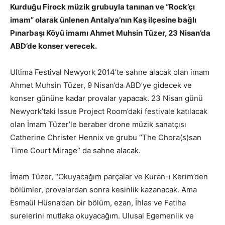
Kurduğu Firock müzik grubuyla tanınan ve “Rock’çı
imam” olarak ünlenen Antalya’nın Kaş ilçesine bağlı
Pınarbaşı Köyü imamı Ahmet Muhsin Tüzer, 23 Nisan’da
ABD’de konser verecek.
Ultima Festival Newyork 2014’te sahne alacak olan imam
Ahmet Muhsin Tüzer, 9 Nisan’da ABD’ye gidecek ve
konser gününe kadar provalar yapacak. 23 Nisan günü
Newyork’taki Issue Project Room’daki festivale katılacak
olan İmam Tüzer’le beraber drone müzik sanatçısı
Catherine Christer Hennix ve grubu “The Chora(s)san
Time Court Mirage” da sahne alacak.
İmam Tüzer, “Okuyacağım parçalar ve Kuran-ı Kerim’den
bölümler, provalardan sonra kesinlik kazanacak. Ama
Esmaül Hüsna’dan bir bölüm, ezan, İhlas ve Fatiha
surelerini mutlaka okuyacağım. Ulusal Egemenlik ve