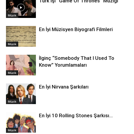
Türk İşi “Game Of Thrones” Müziği
Müzik
En İyi Müzisyen Biyografi Filmleri
Müzik
İlginç “Somebody That I Used To
Know” Yorumlamaları
Müzik
En İyi Nirvana Şarkıları
Müzik
En İyi 10 Rolling Stones Şarkısı…
Müzik