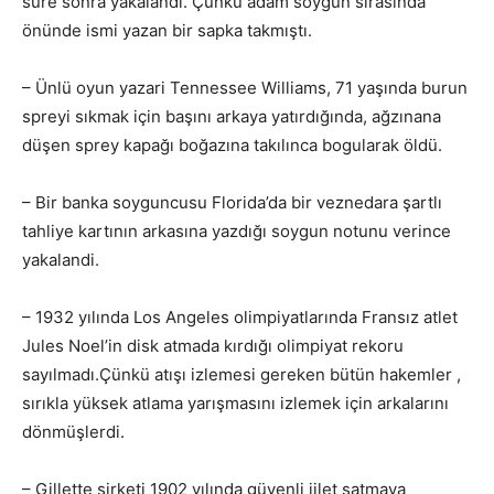
süre sonra yakalandı. Çünkü adam soygun sırasında
önünde ismi yazan bir sapka takmıştı.
– Ünlü oyun yazari Tennessee Williams, 71 yaşında burun
spreyi sıkmak için başını arkaya yatırdığında, ağzınana
düşen sprey kapağı boğazına takılınca bogularak öldü.
– Bir banka soyguncusu Florida’da bir veznedara şartlı
tahliye kartının arkasına yazdığı soygun notunu verince
yakalandi.
– 1932 yılında Los Angeles olimpiyatlarında Fransız atlet
Jules Noel’in disk atmada kırdığı olimpiyat rekoru
sayılmadı.Çünkü atışı izlemesi gereken bütün hakemler ,
sırıkla yüksek atlama yarışmasını izlemek için arkalarını
dönmüşlerdi.
– Gillette şirketi 1902 yılında güvenli jilet satmaya