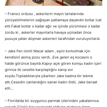
– Fransız ordusu , askerlerin mayın tarlalarında
yürüyebilmelerini sağlayan patlamaya dayanıklı botlar icat
etti.Fakat botlar o kadar ağır ve içinde yürünmesi o kadar
zordu ki , askerler mayınlarla havaya uçmadan önce
pusuya yatan düşman askerleri tarafından vuruluyorlardı.
– Jake Fen isimli Macar adam , eşini korkutmak için
kendisini asmış pozu verdi…Eve gelen eş kocasını o
halde görünce bayıldı.Kapıyı açık gören komşu kadın içeri
girince iki cesetle karşılaştığını sanıp evi
soydu.Topladıklarıyla çıkarken Jake kadına bir tekme
attı.Cesedin canlandığını sanan kadın öldü. Jake beraat
etti…
– Florida’da bir soyguncu parmak izlerinden yakalanınca
şaşırdı.Çünkü her soygunda eldiven giymeye özen