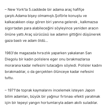
– New York’ta 5.caddede bir adama araç hafifçe
çarptı.Adama bişey olmamıştı.Şoförle konuştu ve
kalkacakken olayı gören biri yanına gelerek , kalkmazsa
sigortadan para alabileceğini söyleyince yeniden aracın
önüne yattı.Araç sürücüsü ise adamın gittiğini düşünerek
gaza bastı ve adam öldü…
1983′de magazada hırsızlık yaparken yakalanan San
Diegolu bir kadın polislere eger onu bırakmazlarsa
morarana kadar nefesini tutacağını söyledi. Polisler kadını
bırakmadılar, o da gerçekten ölünceye kadar nefesini
tuttu.
– 1971′de toprak kaymalarını incelemek isteyen Japon
bilim adamları, büyük bir yağmur fırtınası efekti yaratmak
için bir tepeyi yangın hortumlarıyla adam akıllı suladılar.