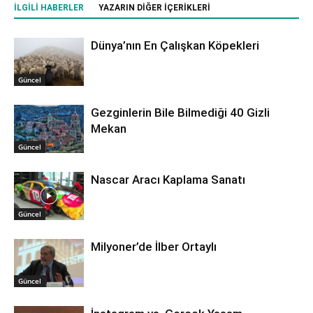
İLGILI HABERLER
YAZARIN DIĞER İÇERIKLERI
Dünya’nın En Çalışkan Köpekleri
Güncel
Gezginlerin Bile Bilmediği 40 Gizli
Mekan
Güncel
Nascar Aracı Kaplama Sanatı
Güncel
Milyoner’de İlber Ortaylı
Güncel