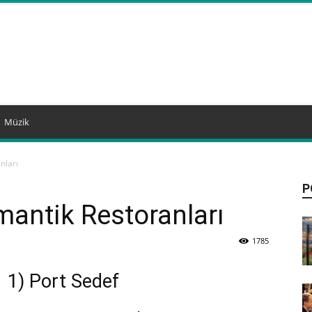
Müzik
nları
P
mantik Restoranları
1785
1) Port Sedef