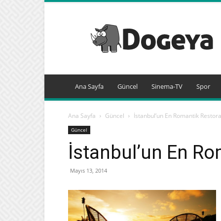
Dogeya.com
Ana Sayfa
Güncel
Sinema-TV
Spor
Ana Sayfa
Güncel
İstanbul’un En Romantik Restora
Güncel
İstanbul’un En Ro
Mayıs 13, 2014