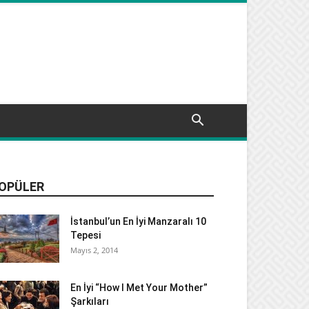
OPÜLER
İstanbul’un En İyi Manzaralı 10
Tepesi
Mayıs 2, 2014
En İyi “How I Met Your Mother”
Şarkıları