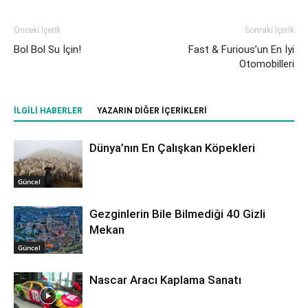
Önceki İçerik
Sonraki İçerik
Bol Bol Su İçin!
Fast & Furious’un En İyi
Otomobilleri
İLGILI HABERLER
YAZARIN DIĞER İÇERIKLERI
Dünya’nın En Çalışkan Köpekleri
Güncel
Gezginlerin Bile Bilmediği 40 Gizli
Mekan
Güncel
Nascar Aracı Kaplama Sanatı