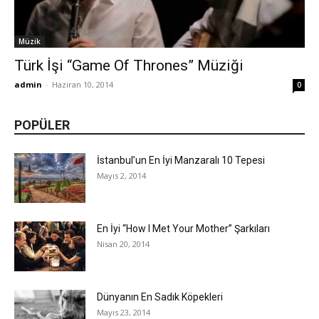
Müzik
Türk İşi “Game Of Thrones” Müziği
admin
-
Haziran 10, 2014
0
POPÜLER
İstanbul’un En İyi Manzaralı 10 Tepesi
Mayıs 2, 2014
En İyi “How I Met Your Mother” Şarkıları
Nisan 20, 2014
Dünyanın En Sadık Köpekleri
Mayıs 23, 2014